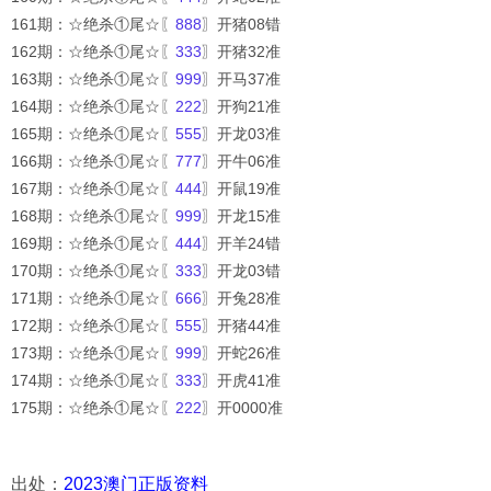
161期：☆绝杀①尾☆〖
888
〗开猪08错
162期：☆绝杀①尾☆〖
333
〗开猪32准
163期：☆绝杀①尾☆〖
999
〗开马37准
164期：☆绝杀①尾☆〖
222
〗开狗21准
165期：☆绝杀①尾☆〖
555
〗开龙03准
166期：☆绝杀①尾☆〖
777
〗开牛06准
167期：☆绝杀①尾☆〖
444
〗开鼠19准
168期：☆绝杀①尾☆〖
999
〗开龙15准
169期：☆绝杀①尾☆〖
444
〗开羊24错
170期：☆绝杀①尾☆〖
333
〗开龙03错
171期：☆绝杀①尾☆〖
666
〗开兔28准
172期：☆绝杀①尾☆〖
555
〗开猪44准
173期：☆绝杀①尾☆〖
999
〗开蛇26准
174期：☆绝杀①尾☆〖
333
〗开虎41准
175期：☆绝杀①尾☆〖
222
〗开0000准
出处：
2023澳门正版资料