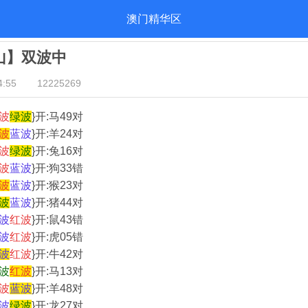
澳门精华区
河山】双波中
:55
12225269
波
绿
波
}开:马49对
波
蓝
波
}开:羊24对
波
绿
波
}开:兔16对
波
蓝
波
}开:狗33错
波
蓝
波
}开:猴23对
波
蓝
波
}开:猪44对
波
红
波
}开:鼠43错
波
红
波
}开:虎05错
波
红
波
}开:牛42对
波
红
波
}开:马13对
波
蓝
波
}开:羊48对
波
绿
波
}开:龙27对