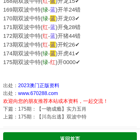
168期双波中特(
红
-
蓝
)开龙15✔
169期双波中特(
绿
-
蓝
)开羊24错
170期双波中特(
绿
-
蓝
)开龙03✔
171期双波中特(
红
-
蓝
)开兔28错
172期双波中特(
红
-
蓝
)开猪44错
173期双波中特(
红
-
蓝
)开蛇26✔
174期双波中特(
绿
-
蓝
)开虎41✔
175期双波中特(
绿
-
红
)开0000✔
出处：
2023澳门正版资料
出处：
www.670288.com
欢迎向您的朋友推荐本站或本资料，一起交流！
下篇：175期：【一吻成瘾】实力五肖
上篇：175期：【川岛出逃】双波中特
返回首页