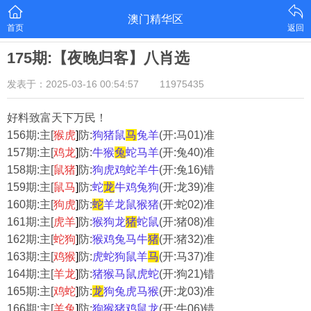
澳门精华区
首页
返回
175期:【夜晚归客】八肖选
发表于：2025-03-16 00:54:57
11975435
好料致富天下万民！
156期:主[
猴虎
]
防:
狗
猪
鼠
马
兔羊
(开:马01)准
157期:主[
鸡龙
]
防:
牛猴
兔
蛇马羊
(开:兔40)准
158期:主[
鼠猪
]
防:
狗虎鸡蛇羊牛
(开:兔16)错
159期:主[
鼠马
]
防:
蛇
龙
牛鸡兔狗
(开:龙39)准
160期:主[
狗虎
]
防:
蛇
羊龙鼠猴猪
(开:蛇02)准
161期:主[
虎羊
]
防:
猴狗龙
猪
蛇鼠
(开:猪08)准
162期:主[
蛇狗
]
防:
猴鸡兔马牛
猪
(开:猪32)准
163期:主[
鸡猴
]
防:
虎蛇狗鼠羊
马
(开:马37)准
164期:主[
羊龙
]
防:
猪猴马鼠虎蛇
(开:狗21)错
165期:主[
鸡蛇
]
防:
龙
狗兔虎马猴
(开:龙03)准
166期:主[
羊兔
]
防:
狗猴猪鸡鼠龙
(开:牛06)错