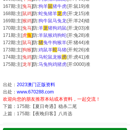
167期:主[
兔马
]
防:
狗羊
鼠
猪牛虎
(开:鼠19)准
168期:主[
鼠鸡
]
防:
蛇兔猪羊
龙
虎
(开:龙15)准
169期:主[
猴鸡
]
防:
狗牛鼠马兔龙
(开:羊24)错
170期:主[
兔马
]
防:
羊
龙
猪狗鸡鼠
(开:龙03)准
171期:主[
虎
兔
]
防:
羊鼠猴鸡狗蛇
(开:兔28)准
172期:主[
鼠马
]
防:
猪
兔牛狗猴羊
(开:猪44)准
173期:主[
狗猴
]
防:
鸡鼠羊
蛇
马猪
(开:蛇26)准
174期:主[
兔鸡
]
防:
马蛇鼠龙猴
虎
(开:虎41)准
175期:主[
龙羊
]
防:
马兔狗鸡猪虎
(开:0000)准
出处：
2023澳门正版资料
出处：
www.670288.com
欢迎向您的朋友推荐本站或本资料，一起交流！
下篇：175期:【夏日奇遇】稳杀二尾
上篇：175期:【夜晚归客】八肖选