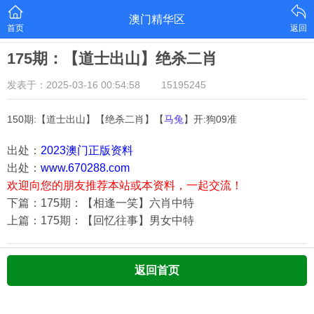
澳门精华区
首页
返回
175期：【道士出山】绝杀二肖
发表于：2025-03-16 00:54:58
15195245
150期:【道士出山】【绝杀二肖】【
马兔
】开:狗09准
出处：
2023澳门正版资料
出处：
www.670288.com
欢迎向您的朋友推荐本站或本资料，一起交流！
下篇：175期：【相逢一笑】六肖中特
上篇：175期：【回忆往事】男女中特
返回首页