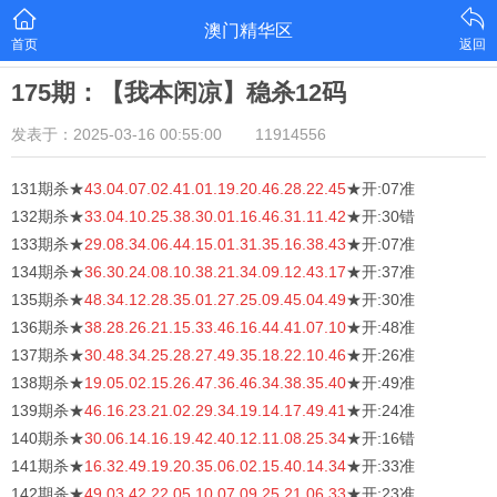
澳门精华区
首页
返回
175期：【我本闲凉】稳杀12码
发表于：2025-03-16 00:55:00
11914556
131期杀★
43.04.07.02.41.01.19.20.46.28.22.45
★开:07准
132期杀★
33.04.10.25.38.30.01.16.46.31.11.42
★开:30错
133期杀★
29.08.34.06.44.15.01.31.35.16.38.43
★开:07准
134期杀★
36.30.24.08.10.38.21.34.09.12.43.17
★开:37准
135期杀★
48.34.12.28.35.01.27.25.09.45.04.49
★开:30准
136期杀★
38.28.26.21.15.33.46.16.44.41.07.10
★开:48准
137期杀★
30.48.34.25.28.27.49.35.18.22.10.46
★开:26准
138期杀★
19.05.02.15.26.47.36.46.34.38.35.40
★开:49准
139期杀★
46.16.23.21.02.29.34.19.14.17.49.41
★开:24准
140期杀★
30.06.14.16.19.42.40.12.11.08.25.34
★开:16错
141期杀★
16.32.49.19.20.35.06.02.15.40.14.34
★开:33准
142期杀★
49.03.42.22.05.10.07.09.25.21.06.33
★开:23准