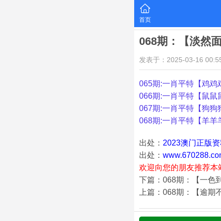
首页
068期：【淡然
发表于：2025-03-16 00:55
065期:一肖平特【鸡鸡
066期:一肖平特【鼠鼠
067期:一肖平特【狗狗
068期:一肖平特【羊羊
出处：
2023澳门正版
出处：
www.670288.co
欢迎向您的朋友推荐本
下篇：068期：【一色
上篇：068期：【逾期