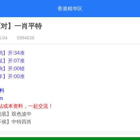
香港精华区
面对】一肖平特
:04
5994636
鸡】开:34准
鼠】开:07准
狗】开:00错
羊】开:00准
资料
m
站或本资料，一起交流！
到底】双色波中
不侯】中特四肖