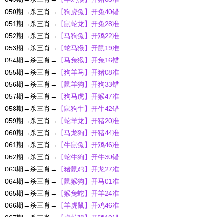
050期→杀三肖→
【狗虎兔
】开兔40错
051期→杀三肖→
【鼠蛇龙
】开兔28准
052期→杀三肖→
【马狗兔
】开鸡22准
053期→杀三肖→
【蛇马猴
】开鼠19准
054期→杀三肖→
【马兔猴
】开兔16错
055期→杀三肖→
【狗羊马
】开猪08准
056期→杀三肖→
【鼠羊狗
】开狗33错
057期→杀三肖→
【狗马虎
】开猴47准
058期→杀三肖→
【鼠狗牛
】开牛42错
059期→杀三肖→
【蛇羊龙
】开猪20准
060期→杀三肖→
【马龙狗
】开猪44准
061期→杀三肖→
【牛鼠兔
】开鸡46准
062期→杀三肖→
【蛇牛狗
】开牛30错
063期→杀三肖→
【猪鼠鸡
】开龙27准
064期→杀三肖→
【鼠猴狗
】开马01准
065期→杀三肖→
【猴兔蛇
】开羊24准
066期→杀三肖→
【羊虎鼠
】开鸡46准