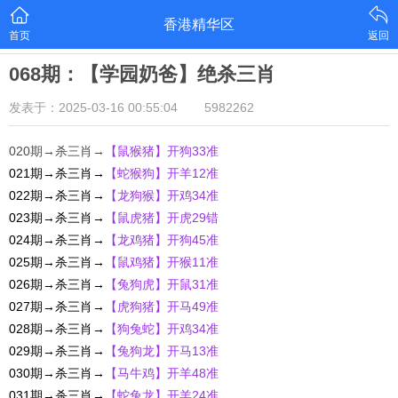
香港精华区
首页
返回
068期：【学园奶爸】绝杀三肖
发表于：2025-03-16 00:55:04
5982262
020期→杀三肖→
【鼠猴猪
】开狗33准
021期→杀三肖→
【蛇猴狗
】开羊12准
022期→杀三肖→
【龙狗猴
】开鸡34准
023期→杀三肖→
【鼠虎猪
】开虎29错
024期→杀三肖→
【龙鸡猪
】开狗45准
025期→杀三肖→
【鼠鸡猪
】开猴11准
026期→杀三肖→
【兔狗虎
】开鼠31准
027期→杀三肖→
【虎狗猪
】开马49准
028期→杀三肖→
【狗兔蛇
】开鸡34准
029期→杀三肖→
【兔狗龙
】开马13准
030期→杀三肖→
【马牛鸡
】开羊48准
031期→杀三肖→
【蛇兔龙
】开羊24准