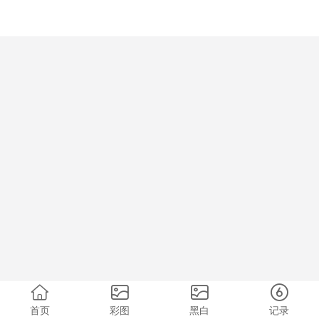
首页
彩图
黑白
记录