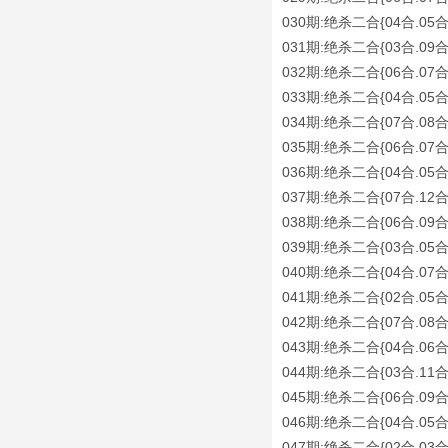
030期:绝杀二合{04合.05合
031期:绝杀二合{03合.09合
032期:绝杀二合{06合.07合
033期:绝杀二合{04合.05合
034期:绝杀二合{07合.08合
035期:绝杀二合{06合.07合
036期:绝杀二合{04合.05合
037期:绝杀二合{07合.12合
038期:绝杀二合{06合.09合
039期:绝杀二合{03合.05合
040期:绝杀二合{04合.07合
041期:绝杀二合{02合.05合
042期:绝杀二合{07合.08合
043期:绝杀二合{04合.06合
044期:绝杀二合{03合.11合
045期:绝杀二合{06合.09合
046期:绝杀二合{04合.05合
047期:绝杀二合{02合.03合