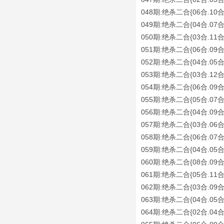
048期:绝杀二合{06合.10合
049期:绝杀二合{04合.07合
050期:绝杀二合{03合.11合
051期:绝杀二合{06合.09合
052期:绝杀二合{04合.05合
053期:绝杀二合{03合.12合
054期:绝杀二合{06合.09合
055期:绝杀二合{05合.07合
056期:绝杀二合{04合.09合
057期:绝杀二合{03合.06合
058期:绝杀二合{06合.07合
059期:绝杀二合{04合.05合
060期:绝杀二合{08合.09合
061期:绝杀二合{05合.11合
062期:绝杀二合{03合.09合
063期:绝杀二合{04合.05合
064期:绝杀二合{02合.04合