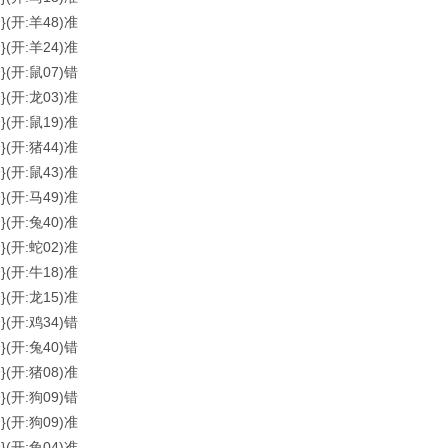
}(开:羊48)准
}(开:羊24)准
}(开:鼠07)错
}(开:龙03)准
}(开:鼠19)准
}(开:猪44)准
}(开:鼠43)准
}(开:马49)准
}(开:兔40)准
}(开:蛇02)准
}(开:牛18)准
}(开:龙15)准
}(开:鸡34)错
}(开:兔40)错
}(开:猪08)准
}(开:狗09)错
}(开:狗09)准
}(开:兔04)准