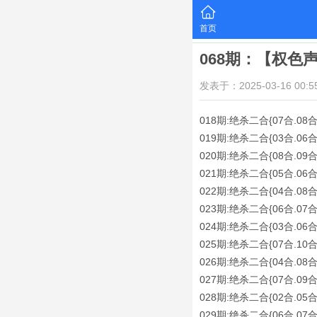
首页
068期：【权色
发表于：2025-03-16 00:55
018期:绝杀二合{07合.08合
019期:绝杀二合{03合.06合
020期:绝杀二合{08合.09合
021期:绝杀二合{05合.06合
022期:绝杀二合{04合.08合
023期:绝杀二合{06合.07合
024期:绝杀二合{03合.06合
025期:绝杀二合{07合.10合
026期:绝杀二合{04合.08合
027期:绝杀二合{07合.09合
028期:绝杀二合{02合.05合
029期:绝杀二合{06合.07合