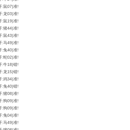
开:鼠07)准!
开:龙03)准!
开:鼠19)准!
开:猪44)准!
开:鼠43)准!
开:马49)准!
开:兔40)准!
开:蛇02)准!
开:牛18)错!
开:龙15)错!
开:鸡34)准!
开:兔40)错!
开:猪08)准!
开:狗09)准!
开:狗09)准!
开:兔04)准!
开:马49)准!
开:猪08)准!