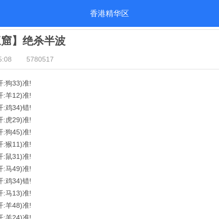
香港精华区
三窟】绝杀半波
:08
5780517
开:狗33)准!
开:羊12)准!
开:鸡34)错!
开:虎29)准!
开:狗45)准!
开:猴11)准!
开:鼠31)准!
开:马49)准!
开:鸡34)错!
开:马13)准!
开:羊48)准!
开:羊24)准!