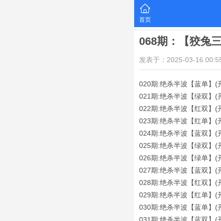
首页
068期：【狡兔
发表于：2025-03-16 00:55
020期:绝杀半波【蓝单
】(
021期:绝杀半波【
绿双
】(
022期:绝杀半波【红双
】(
023期:绝杀半波【红单
】(
024期:绝杀半波【蓝双
】(
025期:绝杀半波【绿双
】(
026期:绝杀半波【绿单
】(
027期:绝杀半波【蓝双
】(
028期:绝杀半波【红双
】(
029期:绝杀半波【红单
】(
030期:绝杀半波【蓝单
】(
031期:绝杀半波【蓝双
】(