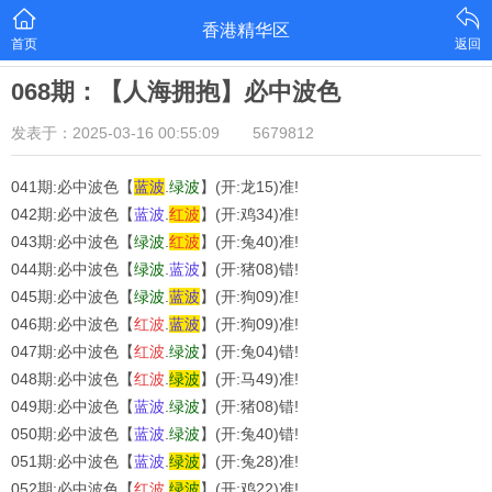
香港精华区
首页
返回
068期：【人海拥抱】必中波色
发表于：2025-03-16 00:55:09
5679812
041期:必中波色【
蓝
波
.
绿
波
】(开:龙15)准!
042期:必中波色【
蓝
波
.
红
波
】(开:鸡34)准!
043期:必中波色【
绿
波
.
红
波
】(开:兔40)准!
044期:必中波色【
绿
波
.
蓝
波
】(开:猪08)错!
045期:必中波色【
绿
波
.
蓝
波
】(开:狗09)准!
046期:必中波色【
红
波
.
蓝
波
】(开:狗09)准!
047期:必中波色【
红
波
.
绿
波
】(开:兔04)错!
048期:必中波色【
红
波
.
绿
波
】(开:马49)准!
049期:必中波色【
蓝
波
.
绿
波
】(开:猪08)错!
050期:必中波色【
蓝
波
.
绿
波
】(开:兔40)错!
051期:必中波色【
蓝
波
.
绿
波
】(开:兔28)准!
052期:必中波色【
红
波
.
绿
波
】(开:鸡22)准!