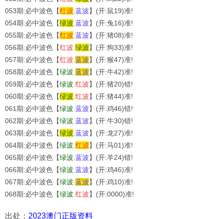
053期:必中波色【
红
波
.
蓝
波
】(开:鼠19)准!
054期:必中波色【
绿
波
.
蓝
波
】(开:兔16)准!
055期:必中波色【
红
波
.
蓝
波
】(开:猪08)准!
056期:必中波色【
红
波
.
绿
波
】(开:狗33)准!
057期:必中波色【
红
波
.
蓝
波
】(开:猴47)准!
058期:必中波色【
绿
波
.
蓝
波
】(开:牛42)准!
059期:必中波色【
绿
波
.
红
波
】(开:猪20)错!
060期:必中波色【
绿
波
.
红
波
】(开:猪44)准!
061期:必中波色【
绿
波
.
蓝
波
】(开:鸡46)错!
062期:必中波色【
绿
波
.
蓝
波
】(开:牛30)错!
063期:必中波色【
绿
波
.
蓝
波
】(开:龙27)准!
064期:必中波色【
绿
波
.
红
波
】(开:马01)准!
065期:必中波色【
绿
波
.
蓝
波
】(开:羊24)错!
066期:必中波色【
绿
波
.
蓝
波
】(开:鸡46)准!
067期:必中波色【
绿
波
.
蓝
波
】(开:鸡10)准!
068期:必中波色【
绿
波
.
红
波
】(开:0000)准!
出处：
2023澳门正版资料