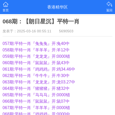
香港精华区
首页
返回
068期：【朗日星沉】平特一肖
发表于：2025-03-16 00:55:11
5690503
057期:平特一肖『兔兔兔』开:兔40中
058期:平特一肖『羊羊羊』开:羊12中
059期:平特一肖『龙龙龙』开:0000错
060期:平特一肖『鼠鼠鼠』开:鼠43中
061期:平特一肖『鸡鸡鸡』开:鸡34.46中
062期:平特一肖『牛牛牛』开:牛30中
063期:平特一肖『龙龙龙』开:龙03.27中
064期:平特一肖『猪猪猪』开:猪32中
065期:平特一肖『马马马』开:0000错
066期:平特一肖『鼠鼠鼠』开:鼠07中
067期:平特一肖『羊羊羊』开:0000错
068期:平特一肖『鸡鸡鸡』开:0000中