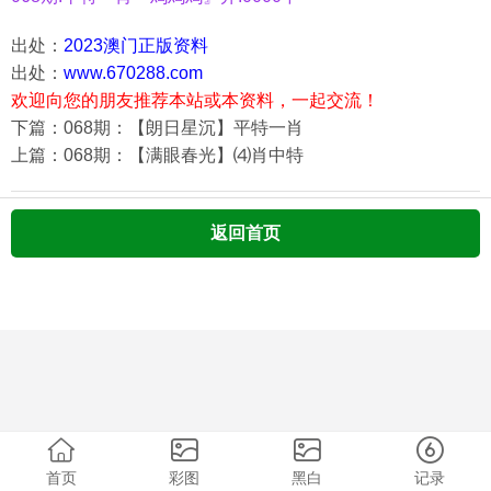
出处：
2023澳门正版资料
出处：
www.670288.com
欢迎向您的朋友推荐本站或本资料，一起交流！
下篇：068期：【朗日星沉】平特一肖
上篇：068期：【满眼春光】⑷肖中特
返回首页
首页
彩图
黑白
记录