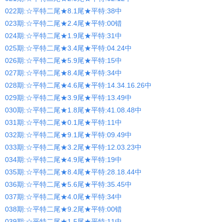
022期:☆平特二尾★8.1尾★平特:38中
023期:☆平特二尾★2.4尾★平特:00错
024期:☆平特二尾★1.9尾★平特:31中
025期:☆平特二尾★3.4尾★平特:04.24中
026期:☆平特二尾★5.9尾★平特:15中
027期:☆平特二尾★8.4尾★平特:34中
028期:☆平特二尾★4.6尾★平特:14.34.16.26中
029期:☆平特二尾★3.9尾★平特:13.49中
030期:☆平特二尾★1.8尾★平特:41.08.48中
031期:☆平特二尾★0.1尾★平特:11中
032期:☆平特二尾★9.1尾★平特:09.49中
033期:☆平特二尾★3.2尾★平特:12.03.23中
034期:☆平特二尾★4.9尾★平特:19中
035期:☆平特二尾★8.4尾★平特:28.18.44中
036期:☆平特二尾★5.6尾★平特:35.45中
037期:☆平特二尾★4.0尾★平特:34中
038期:☆平特二尾★9.2尾★平特:00错
039期:☆平特二尾★1.5尾★平特:11中