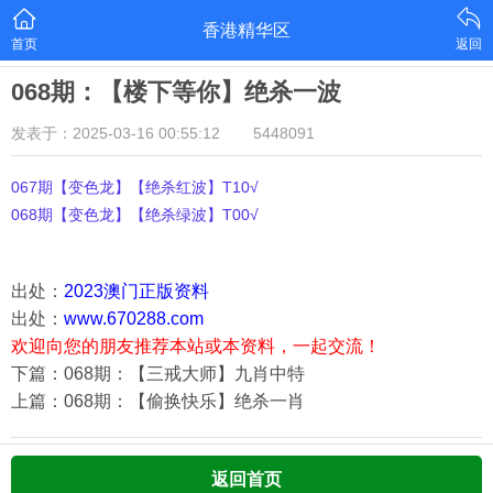
香港精华区
首页
返回
068期：【楼下等你】绝杀一波
发表于：2025-03-16 00:55:12
5448091
067期【变色龙】【绝杀红波】T10√
068期【变色龙】【绝杀绿波】T00√
出处：
2023澳门正版资料
出处：
www.670288.com
欢迎向您的朋友推荐本站或本资料，一起交流！
下篇：068期：【三戒大师】九肖中特
上篇：068期：【偷换快乐】绝杀一肖
返回首页