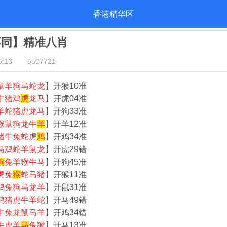
香港精华区
不同】精准八肖
:13
5507721
鼠羊狗马蛇龙
】开猴10准
牛猪鸡
虎
龙马
】开虎04准
羊蛇猪虎龙马
】开狗33准
猴鼠狗龙牛
羊
】开羊12准
猪牛兔蛇虎
鸡
】开鸡34准
马鸡蛇羊鼠龙
】开虎29错
狗
兔羊猴牛马
】开狗45准
虎兔
猴
蛇马猪
】开猴11准
鸡兔狗马龙羊
】开鼠31准
鸡猪虎牛羊蛇
】开马49错
牛兔龙鼠马羊
】开鸡34错
牛虎羊
马
兔猴
】开马13准