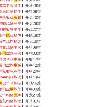
猪鸡龙兔鼠牛
】开马49准
兔马鼠羊蛇牛
】开猪08错
虎鼠猴鸡
兔
猪
】开兔40准
狗蛇鸡鼠马羊
】开兔28准
鼠蛇猴狗羊牛
】开鸡22错
兔牛
鼠
鸡猪虎
】开鼠19准
马羊鸡蛇猪龙
】开兔16错
狗龙鸡鼠羊猴
】开猪08错
兔
狗
虎龙马猴
】开狗33准
狗虎马鸡牛兔
】开猴47错
猪狗虎蛇
牛
兔
】开牛42准
虎鼠猴兔鸡羊
】开猪20错
虎牛狗鸡蛇猴
】开猪44错
鸡
虎羊马狗蛇
】开鸡46准
龙狗虎
牛
蛇羊
】开牛30准
鼠羊狗猪
龙
鸡
】开龙27准
猴鼠狗猪蛇龙
】开马01错