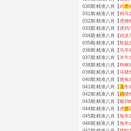
030期:精准八肖【
鸡
羊
031期:精准八肖【
狗马
032期:精准八肖【
虎猪
033期:精准八肖【
虎鸡
034期:精准八肖【
鸡龙
035期:精准八肖【
蛇鼠
036期:精准八肖【
马羊
037期:精准八肖【
羊牛
038期:精准八肖【
狗猴
039期:精准八肖【
马猪
040期:精准八肖【
猪兔
041期:精准八肖【
龙
牛
042期:精准八肖【
鸡
猪
043期:精准八肖【
猴鸡
044期:精准八肖【
虎
猪
045期:精准八肖【
兔羊
046期:精准八肖【
兔牛
047期:精准八肖【
猪蛇