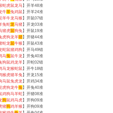
猴蛇虎鼠龙马
】开羊48准
龙牛
羊
兔鸡鼠
】开羊24准
蛇羊牛龙马猴
】开鼠07错
羊兔蛇
龙
马猪
】开龙03准
马猪虎
鼠
狗兔
】开鼠19准
兔虎狗龙羊
猪
】开猪44准
猪蛇龙
鼠
牛猴
】开鼠43准
龙蛇鼠猪鸡狗
】开马49错
鸡马
兔
鼠牛龙
】开兔40准
兔狗鼠鸡龙羊
】开蛇02错
鸡马龙猴蛇鼠
】开牛18错
鸡猴虎猪羊兔
】开龙15准
狗马鼠兔虎龙
】开鸡34准
蛇虎狗龙牛
兔
】开兔40准
鼠鸡狗马羊蛇
】开猪08准
龙
狗
鼠鸡马虎
】开狗09准
虎猪
狗
鸡羊猴
】开狗09准
龙猴鸡牛
兔
羊
】开兔04准