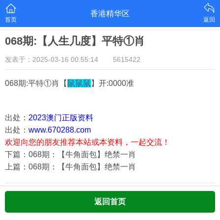
香港精华区
首页
返回
068期:【人生几度】平特①肖
发表于：2025-03-16 00:55:14
5615422
068期:平特①肖【
鼠鼠鼠
】开:0000准
出处：
2023澳门正版资料
出处：
www.670288.com
欢迎向您的朋友推荐本站或本资料，一起交流！
下篇：068期：【牛角面包】绝禁一肖
上篇：068期：【牛角面包】绝禁一肖
返回首页