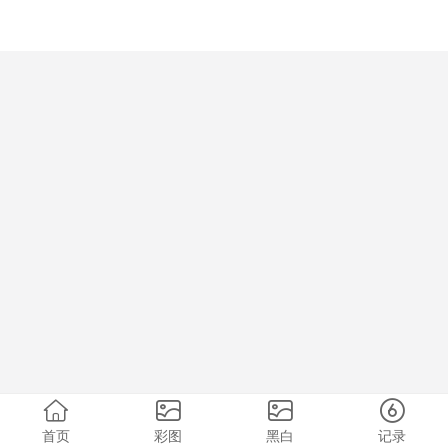
首页
彩图
黑白
记录