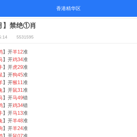
香港精华区
四月】禁绝①肖
:14
5531595
鸡
】开
羊12
准
马
】开
鸡34
准
牛
】开
虎29
准
鼠
】开
狗45
准
羊
】开
猴11
准
兔
】开
鼠31
准
马
】开
马49
错
鸡
】开
鸡34
错
牛
】开
马13
准
兔
】开
羊48
准
狗
】开
羊24
准
鸡
】开
鼠07
准