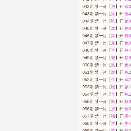
042期:禁一肖
【
虎
】开:
鸡3
043期:禁一肖
【
鼠
】开:
兔4
044期:禁一肖
【
狗
】开:
猪0
045期:禁一肖
【
鸡
】开:
狗0
046期:禁一肖
【
鼠
】开:
狗0
047期:禁一肖
【
龙
】开:
兔0
048期:禁一肖
【
羊
】开:
马4
049期:禁一肖
【
蛇
】开:
猪0
050期:禁一肖
【
鼠
】开:
兔4
051期:禁一肖
【
鸡
】开:
兔2
052期:禁一肖
【
牛
】开:
鸡2
053期:禁一肖
【
猴
】开:
鼠1
054期:禁一肖
【
羊
】开:
兔1
055期:禁一肖
【
鼠
】开:
猪0
056期:禁一肖
【
虎
】开:
狗3
057期:禁一肖
【
猪
】开:
猴4
058期:禁一肖
【
羊
】开:
牛4
059期:禁一肖
【
狗
】开:
猪2