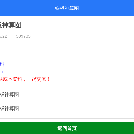
铁板神算图
铁板神算图
:22
309733
资料
m
站或本资料，一起交流！
铁板神算图
铁板神算图
返回首页