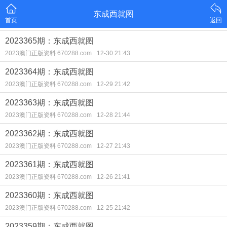
东成西就图
首页
返回
2023365期：东成西就图
2023澳门正版资料 670288.com
12-30 21:43
2023364期：东成西就图
2023澳门正版资料 670288.com
12-29 21:42
2023363期：东成西就图
2023澳门正版资料 670288.com
12-28 21:44
2023362期：东成西就图
2023澳门正版资料 670288.com
12-27 21:43
2023361期：东成西就图
2023澳门正版资料 670288.com
12-26 21:41
2023360期：东成西就图
2023澳门正版资料 670288.com
12-25 21:42
2023359期：东成西就图