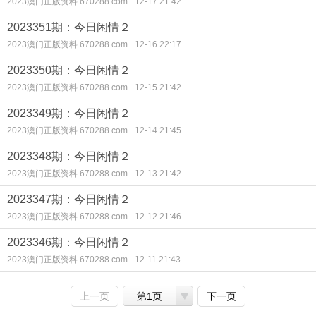
2023澳门正版资料 670288.com
12-17 21:42
2023351期：今日闲情２
2023澳门正版资料 670288.com
12-16 22:17
2023350期：今日闲情２
2023澳门正版资料 670288.com
12-15 21:42
2023349期：今日闲情２
2023澳门正版资料 670288.com
12-14 21:45
2023348期：今日闲情２
2023澳门正版资料 670288.com
12-13 21:42
2023347期：今日闲情２
2023澳门正版资料 670288.com
12-12 21:46
2023346期：今日闲情２
2023澳门正版资料 670288.com
12-11 21:43
上一页
第1页
下一页