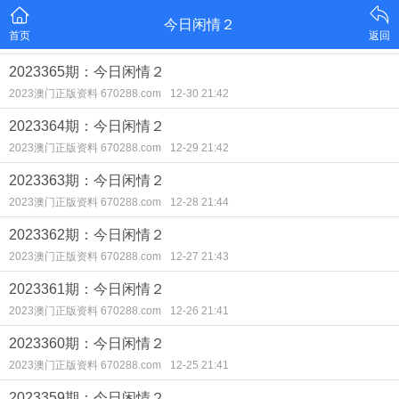
今日闲情２
首页
返回
2023365期：今日闲情２
2023澳门正版资料 670288.com
12-30 21:42
2023364期：今日闲情２
2023澳门正版资料 670288.com
12-29 21:42
2023363期：今日闲情２
2023澳门正版资料 670288.com
12-28 21:44
2023362期：今日闲情２
2023澳门正版资料 670288.com
12-27 21:43
2023361期：今日闲情２
2023澳门正版资料 670288.com
12-26 21:41
2023360期：今日闲情２
2023澳门正版资料 670288.com
12-25 21:41
2023359期：今日闲情２