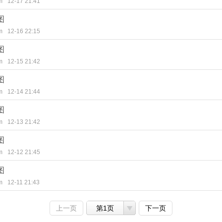
m
12-17 21:41
图
m
12-16 22:15
图
m
12-15 21:42
图
m
12-14 21:44
图
m
12-13 21:42
图
m
12-12 21:45
图
m
12-11 21:43
上一页
第1页
下一页