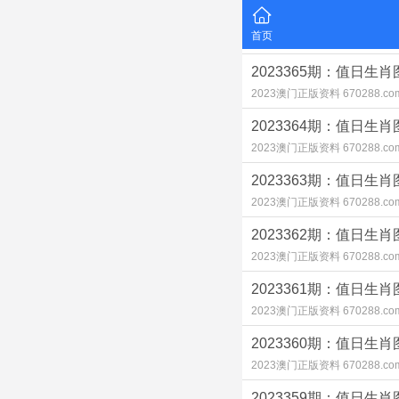
首页
2023365期：值日生肖
2023澳门正版资料 670288.co
2023364期：值日生肖
2023澳门正版资料 670288.co
2023363期：值日生肖
2023澳门正版资料 670288.co
2023362期：值日生肖
2023澳门正版资料 670288.co
2023361期：值日生肖
2023澳门正版资料 670288.co
2023360期：值日生肖
2023澳门正版资料 670288.co
2023359期：值日生肖