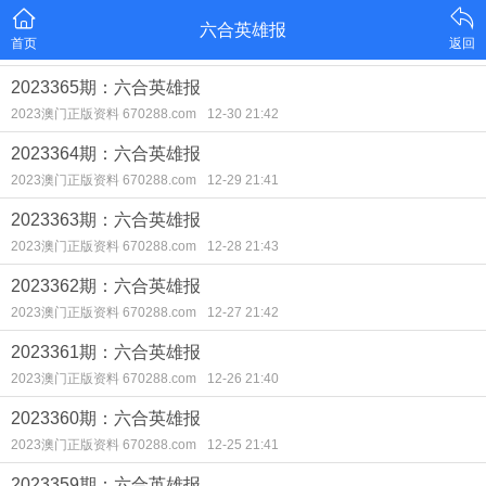
六合英雄报
首页
返回
2023365期：六合英雄报
2023澳门正版资料 670288.com
12-30 21:42
2023364期：六合英雄报
2023澳门正版资料 670288.com
12-29 21:41
2023363期：六合英雄报
2023澳门正版资料 670288.com
12-28 21:43
2023362期：六合英雄报
2023澳门正版资料 670288.com
12-27 21:42
2023361期：六合英雄报
2023澳门正版资料 670288.com
12-26 21:40
2023360期：六合英雄报
2023澳门正版资料 670288.com
12-25 21:41
2023359期：六合英雄报