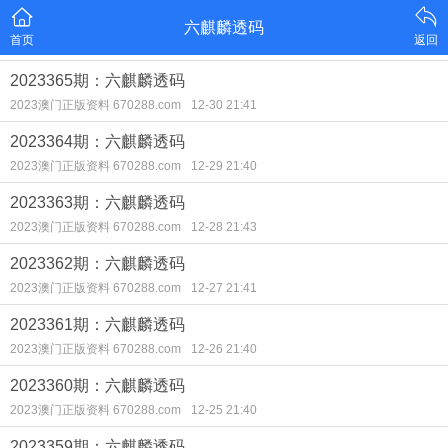
六麒麟透码
首页
返回
2023365期：六麒麟透码
2023澳门正版资料 670288.com
12-30 21:41
2023364期：六麒麟透码
2023澳门正版资料 670288.com
12-29 21:40
2023363期：六麒麟透码
2023澳门正版资料 670288.com
12-28 21:43
2023362期：六麒麟透码
2023澳门正版资料 670288.com
12-27 21:41
2023361期：六麒麟透码
2023澳门正版资料 670288.com
12-26 21:40
2023360期：六麒麟透码
2023澳门正版资料 670288.com
12-25 21:40
2023359期：六麒麟透码