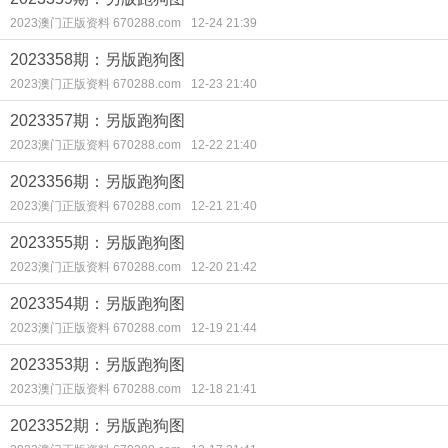
2023澳门正版资料 670288.com
12-24 21:39
2023358期：另版跑狗图
2023澳门正版资料 670288.com
12-23 21:40
2023357期：另版跑狗图
2023澳门正版资料 670288.com
12-22 21:40
2023356期：另版跑狗图
2023澳门正版资料 670288.com
12-21 21:40
2023355期：另版跑狗图
2023澳门正版资料 670288.com
12-20 21:42
2023354期：另版跑狗图
2023澳门正版资料 670288.com
12-19 21:44
2023353期：另版跑狗图
2023澳门正版资料 670288.com
12-18 21:41
2023352期：另版跑狗图