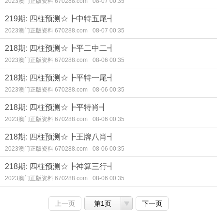
2023澳门正版资料 670288.com
08-07 00:35
219期: 四柱预测☆┣中特五尾┫
2023澳门正版资料 670288.com
08-07 00:35
218期: 四柱预测☆┣平二中二┫
2023澳门正版资料 670288.com
08-06 00:35
218期: 四柱预测☆┣平特一尾┫
2023澳门正版资料 670288.com
08-06 00:35
218期: 四柱预测☆┣平特肖┫
2023澳门正版资料 670288.com
08-06 00:35
218期: 四柱预测☆┣王牌八肖┫
2023澳门正版资料 670288.com
08-06 00:35
218期: 四柱预测☆┣神算三行┫
2023澳门正版资料 670288.com
08-06 00:35
上一页
第1页
下一页