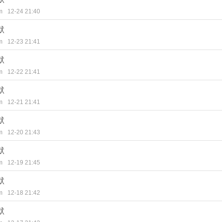
m
12-24 21:40
默
m
12-23 21:41
默
m
12-22 21:41
默
m
12-21 21:41
默
m
12-20 21:43
默
m
12-19 21:45
默
m
12-18 21:42
默