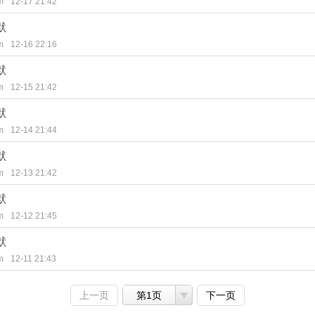
m
12-17 21:42
默
m
12-16 22:16
默
m
12-15 21:42
默
m
12-14 21:44
默
m
12-13 21:42
默
m
12-12 21:45
默
m
12-11 21:43
上一页
第1页
下一页