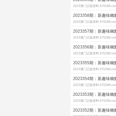
2023澳门正版资料 670288.co
2023358期：新趣味幽
2023澳门正版资料 670288.co
2023357期：新趣味幽
2023澳门正版资料 670288.co
2023356期：新趣味幽
2023澳门正版资料 670288.co
2023355期：新趣味幽
2023澳门正版资料 670288.co
2023354期：新趣味幽
2023澳门正版资料 670288.co
2023353期：新趣味幽
2023澳门正版资料 670288.co
2023352期：新趣味幽