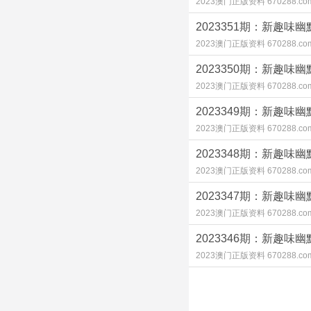
2023澳门正版资料 670288.co
2023351期：新趣味幽
2023澳门正版资料 670288.co
2023350期：新趣味幽
2023澳门正版资料 670288.co
2023349期：新趣味幽
2023澳门正版资料 670288.co
2023348期：新趣味幽
2023澳门正版资料 670288.co
2023347期：新趣味幽
2023澳门正版资料 670288.co
2023346期：新趣味幽
2023澳门正版资料 670288.co