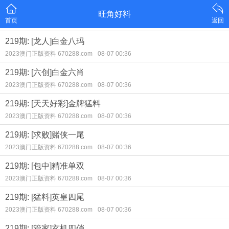
旺角好料
首页
返回
219期: [龙人]白金八玛
2023澳门正版资料 670288.com
08-07 00:36
219期: [六创]白金六肖
2023澳门正版资料 670288.com
08-07 00:36
219期: [天天好彩]金牌猛料
2023澳门正版资料 670288.com
08-07 00:36
219期: [求败]赌侠一尾
2023澳门正版资料 670288.com
08-07 00:36
219期: [包中]精准单双
2023澳门正版资料 670288.com
08-07 00:36
219期: [猛料]英皇四尾
2023澳门正版资料 670288.com
08-07 00:36
219期: [管家]玄机四俏