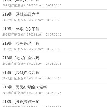
2023澳门正版资料 670288.com
08-07 00:36
219期: [原创]高级六码
2023澳门正版资料 670288.com
08-07 00:36
219期: [至尊]绝杀半波
2023澳门正版资料 670288.com
08-07 00:36
219期: [六皇]绝禁一肖
2023澳门正版资料 670288.com
08-07 00:36
218期: [龙人]白金八玛
2023澳门正版资料 670288.com
08-06 00:36
218期: [六创]白金六肖
2023澳门正版资料 670288.com
08-06 00:36
218期: [天天好彩]金牌猛料
2023澳门正版资料 670288.com
08-06 00:36
218期: [求败]赌侠一尾