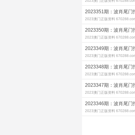
2023澳门正版资料 670288.co
2023351期：波肖尾门
2023澳门正版资料 670288.co
2023350期：波肖尾门
2023澳门正版资料 670288.co
2023349期：波肖尾门
2023澳门正版资料 670288.co
2023348期：波肖尾门
2023澳门正版资料 670288.co
2023347期：波肖尾门
2023澳门正版资料 670288.co
2023346期：波肖尾门
2023澳门正版资料 670288.co