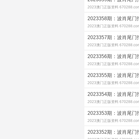
2023澳门正版资料 670288.co
2023358期：波肖尾门
2023澳门正版资料 670288.co
2023357期：波肖尾门
2023澳门正版资料 670288.co
2023356期：波肖尾门
2023澳门正版资料 670288.co
2023355期：波肖尾门
2023澳门正版资料 670288.co
2023354期：波肖尾门
2023澳门正版资料 670288.co
2023353期：波肖尾门
2023澳门正版资料 670288.co
2023352期：波肖尾门