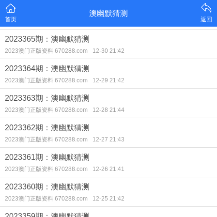
澳幽默猜测
首页
返回
2023365期：澳幽默猜测
2023澳门正版资料 670288.com
12-30 21:42
2023364期：澳幽默猜测
2023澳门正版资料 670288.com
12-29 21:42
2023363期：澳幽默猜测
2023澳门正版资料 670288.com
12-28 21:44
2023362期：澳幽默猜测
2023澳门正版资料 670288.com
12-27 21:43
2023361期：澳幽默猜测
2023澳门正版资料 670288.com
12-26 21:41
2023360期：澳幽默猜测
2023澳门正版资料 670288.com
12-25 21:42
2023359期：澳幽默猜测