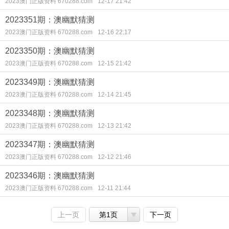
2023澳门正版资料 670288.com
12-17 21:42
2023351期：澳幽默猜测
2023澳门正版资料 670288.com
12-16 22:17
2023350期：澳幽默猜测
2023澳门正版资料 670288.com
12-15 21:42
2023349期：澳幽默猜测
2023澳门正版资料 670288.com
12-14 21:45
2023348期：澳幽默猜测
2023澳门正版资料 670288.com
12-13 21:42
2023347期：澳幽默猜测
2023澳门正版资料 670288.com
12-12 21:46
2023346期：澳幽默猜测
2023澳门正版资料 670288.com
12-11 21:44
上一页
第1页
下一页