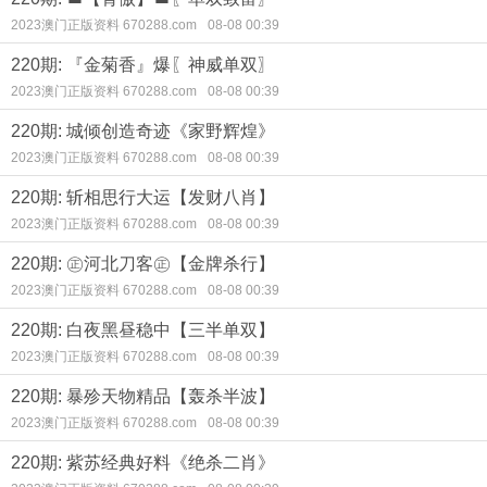
2023澳门正版资料 670288.com
08-08 00:39
220期: 『金菊香』爆〖神威单双〗
2023澳门正版资料 670288.com
08-08 00:39
220期: 城倾创造奇迹《家野辉煌》
2023澳门正版资料 670288.com
08-08 00:39
220期: 斩相思行大运【发财八肖】
2023澳门正版资料 670288.com
08-08 00:39
220期: ㊣河北刀客㊣【金牌杀行】
2023澳门正版资料 670288.com
08-08 00:39
220期: 白夜黑昼稳中【三半单双】
2023澳门正版资料 670288.com
08-08 00:39
220期: 暴殄天物精品【轰杀半波】
2023澳门正版资料 670288.com
08-08 00:39
220期: 紫苏经典好料《绝杀二肖》