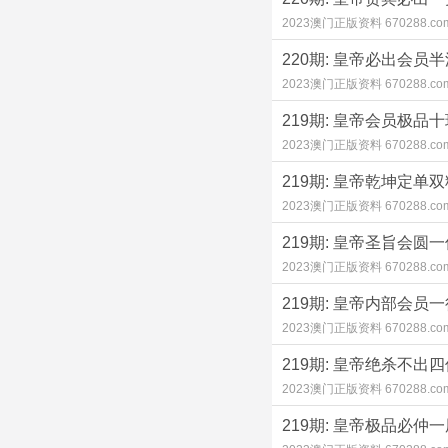
2023澳门正版资料 670288.co
220期: 皇帝必出会员半
2023澳门正版资料 670288.co
219期: 皇帝会员极品十
2023澳门正版资料 670288.co
219期: 皇帝乾坤定单双
2023澳门正版资料 670288.co
219期: 皇帝圣旨会圆一
2023澳门正版资料 670288.co
219期: 皇帝内部会员一
2023澳门正版资料 670288.co
219期: 皇帝绝杀不出四
2023澳门正版资料 670288.co
219期: 皇帝极品必仲一