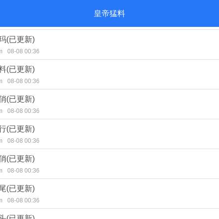
皇帝猛料
玛(已更新)
m
08-08 00:36
料(已更新)
m
08-08 00:36
俏(已更新)
m
08-08 00:36
行(已更新)
m
08-08 00:36
俏(已更新)
m
08-08 00:36
尾(已更新)
m
08-08 00:36
头(已更新)