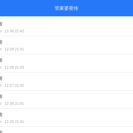
管家婆密传
传
m
12-30 21:42
传
m
12-29 21:41
传
m
12-28 21:43
传
m
12-27 21:42
传
m
12-26 21:41
传
m
12-25 21:41
传