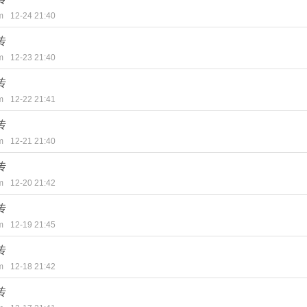
m
12-24 21:40
传
m
12-23 21:40
传
m
12-22 21:41
传
m
12-21 21:40
传
m
12-20 21:42
传
m
12-19 21:45
传
m
12-18 21:42
传