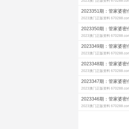
2023澳门正版资料 670288.co
2023351期：管家婆密
2023澳门正版资料 670288.co
2023350期：管家婆密
2023澳门正版资料 670288.co
2023349期：管家婆密
2023澳门正版资料 670288.co
2023348期：管家婆密
2023澳门正版资料 670288.co
2023347期：管家婆密
2023澳门正版资料 670288.co
2023346期：管家婆密
2023澳门正版资料 670288.co