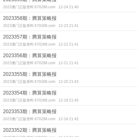
2023澳门正版资料 670288.com
12-24 21:40
2023358期：腾算策略报
2023澳门正版资料 670288.com
12-23 21:41
2023357期：腾算策略报
2023澳门正版资料 670288.com
12-22 21:41
2023356期：腾算策略报
2023澳门正版资料 670288.com
12-21 21:41
2023355期：腾算策略报
2023澳门正版资料 670288.com
12-20 21:43
2023354期：腾算策略报
2023澳门正版资料 670288.com
12-19 21:45
2023353期：腾算策略报
2023澳门正版资料 670288.com
12-18 21:42
2023352期：腾算策略报