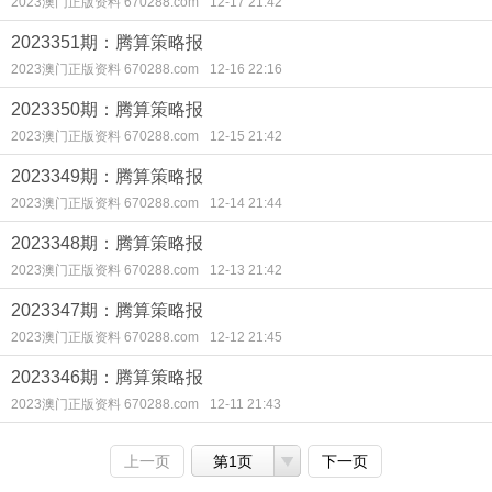
2023澳门正版资料 670288.com
12-17 21:42
2023351期：腾算策略报
2023澳门正版资料 670288.com
12-16 22:16
2023350期：腾算策略报
2023澳门正版资料 670288.com
12-15 21:42
2023349期：腾算策略报
2023澳门正版资料 670288.com
12-14 21:44
2023348期：腾算策略报
2023澳门正版资料 670288.com
12-13 21:42
2023347期：腾算策略报
2023澳门正版资料 670288.com
12-12 21:45
2023346期：腾算策略报
2023澳门正版资料 670288.com
12-11 21:43
上一页
第1页
下一页