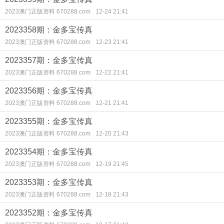
2023澳门正版资料 670288.com
12-24 21:41
2023358期：金多宝传真
2023澳门正版资料 670288.com
12-23 21:41
2023357期：金多宝传真
2023澳门正版资料 670288.com
12-22 21:41
2023356期：金多宝传真
2023澳门正版资料 670288.com
12-21 21:41
2023355期：金多宝传真
2023澳门正版资料 670288.com
12-20 21:43
2023354期：金多宝传真
2023澳门正版资料 670288.com
12-19 21:45
2023353期：金多宝传真
2023澳门正版资料 670288.com
12-18 21:43
2023352期：金多宝传真